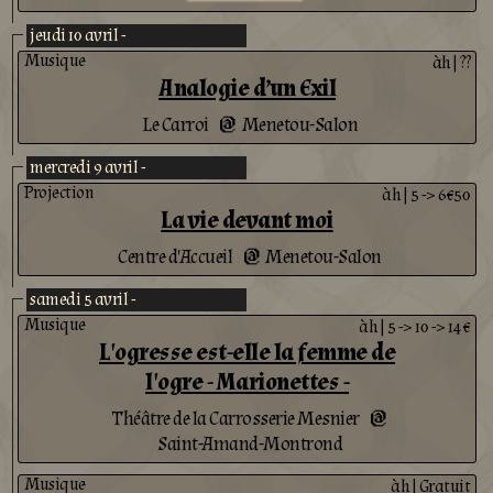
jeudi 10 avril -
Musique
àh
|
??
Analogie d’un Exil
Le Carroi
Menetou-Salon
@
mercredi 9 avril -
Projection
àh
|
5 -> 6€50
La vie devant moi
Centre d'Accueil
Menetou-Salon
@
samedi 5 avril -
Musique
àh
|
5 -> 10 -> 14 €
L'ogresse est-elle la femme de
l'ogre - Marionettes -
Théâtre de la Carrosserie Mesnier
@
Saint-Amand-Montrond
Musique
àh
|
Gratuit