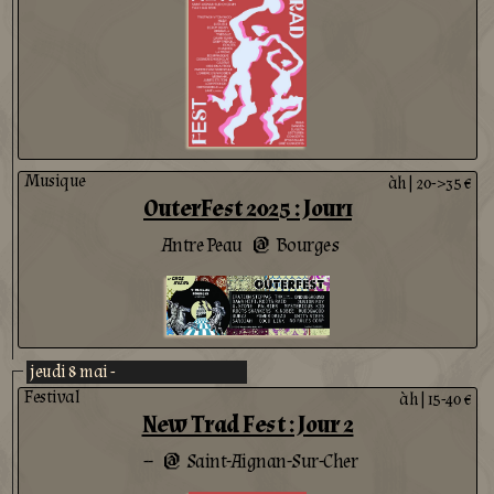
Musique
àh
|
20->35 €
OuterFest 2025 : Jour1
Antre Peau
Bourges
@
jeudi 8 mai -
Festival
àh
|
15-40 €
New Trad Fest : Jour 2
--
Saint-Aignan-Sur-Cher
@