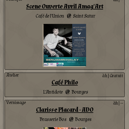
Scene Ouverte Avril Amag'Art
Café de l'Union
Saint Satur
@
Atelier
àh
|
Gratuit
Café Philo
L'Antidote
Bourges
@
Vernissage
àh
|
--
Clarisse Placard - ADO
Brasserie Bos
Bourges
@