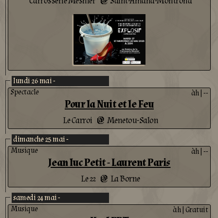
Carrosserie Mesnier
Saint-Amand-Montrond
lundi 26 mai -
Spectacle
àh
|
--
Pour la Nuit et le Feu
Le Carroi
Menetou-Salon
@
dimanche 25 mai -
Musique
àh
|
--
Jean luc Petit - Laurent Paris
Le 22
La Borne
@
samedi 24 mai -
Musique
àh
|
Gratuit