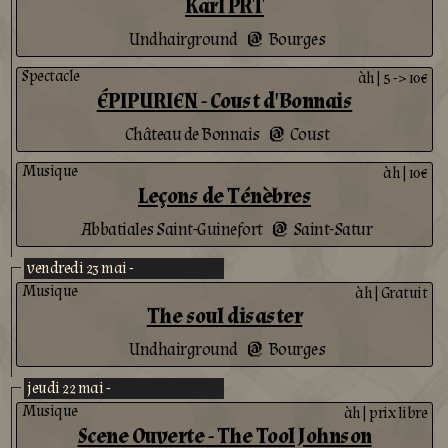
Karl PRT
Undhairground
Bourges
@
Spectacle
àh
|
5 -> 10€
ÉPIPURIEN - Coust d'Bonnais
Château de Bonnais
Coust
@
Musique
àh
|
10€
Leçons de Ténèbres
Abbatiales Saint-Guinefort
Saint-Satur
@
vendredi 23 mai -
Musique
àh
|
Gratuit
The soul disaster
Undhairground
Bourges
@
jeudi 22 mai -
Musique
àh
|
prix libre
Scene Ouverte - The Tool Johnson