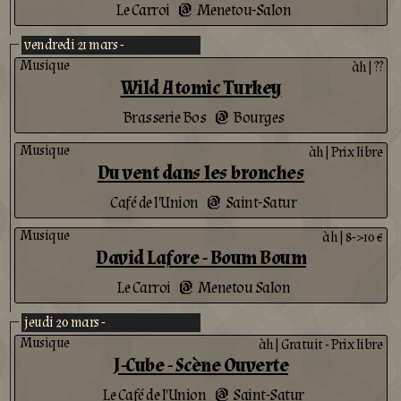
Le Carroi
Menetou-Salon
@
vendredi 21 mars -
Musique
àh
|
??
Wild Atomic Turkey
Brasserie Bos
Bourges
@
Musique
àh
|
Prix libre
Du vent dans les bronches
Café de l'Union
Saint-Satur
@
Musique
àh
|
8->10 €
David Lafore - Boum Boum
Le Carroi
Menetou Salon
@
jeudi 20 mars -
Musique
àh
|
Gratuit - Prix libre
J-Cube - Scène Ouverte
Le Café de l'Union
Saint-Satur
@