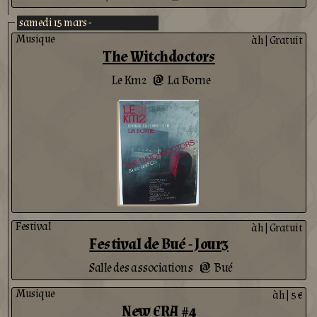
samedi 15 mars -
Musique
àh
|
Gratuit
The Witchdoctors
Le Km2
La Borne
@
Festival
àh
|
Gratuit
Festival de Bué - Jour3
Salle des associations
Bué
@
Musique
àh
|
5 €
New ERA #4