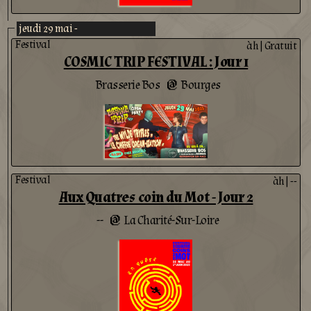
jeudi 29 mai -
Festival
àh
|
Gratuit
COSMIC TRIP FESTIVAL : Jour 1
Brasserie Bos
Bourges
@
Festival
àh
|
--
Aux Quatres coin du Mot - Jour 2
--
La Charité-Sur-Loire
@