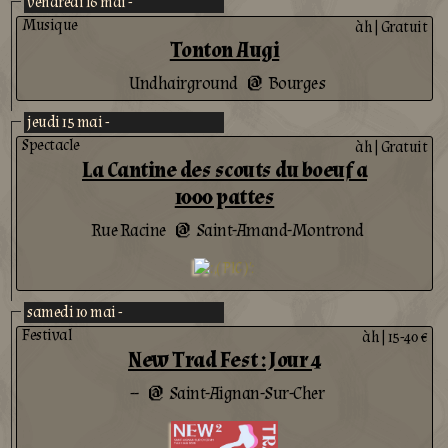
vendredi 16 mai -
Musique
àh
|
Gratuit
Tonton Augi
Undhairground
Bourges
@
jeudi 15 mai -
Spectacle
àh
|
Gratuit
La Cantine des scouts du boeuf a
1000 pattes
Rue Racine
Saint-Amand-Montrond
@
samedi 10 mai -
Festival
àh
|
15-40 €
New Trad Fest : Jour 4
--
Saint-Aignan-Sur-Cher
@