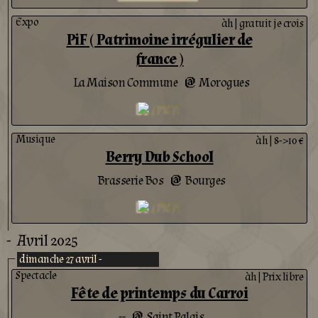
Expo
àh
|
gratuit je crois
PiF ( Patrimoine irrégulier de
france )
La Maison Commune
Morogues
@
Musique
àh
|
8->10 €
Berry Dub School
Brasserie Bos
Bourges
@
-
Avril 2025
dimanche 27 avril -
Spectacle
àh
|
Prix libre
Fête de printemps du Carroi
--
Saint Palais
@