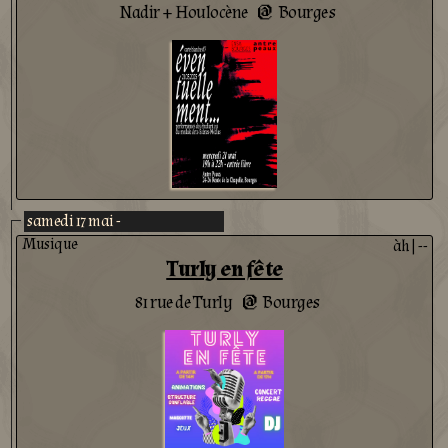
Nadir + Houlocène
Bourges
@
samedi 17 mai -
Musique
àh
|
--
Turly en fête
81 rue de Turly
Bourges
@