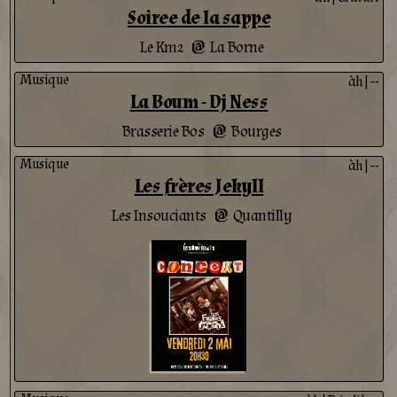
Soiree de la sappe
Le Km2
La Borne
@
Musique
àh
|
--
La Boum - Dj Ness
Brasserie Bos
Bourges
@
Musique
àh
|
--
Les frères Jekyll
Les Insouciants
Quantilly
@