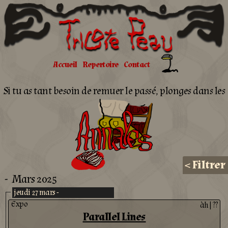
Tricote
Peau
Accueil
Repertoire
Contact
Si tu as tant besoin de remuer le passé, plonges dans les
Annales
<
Filtrer
-
Mars 2025
jeudi 27 mars -
Expo
àh
|
??
Parallel Lines