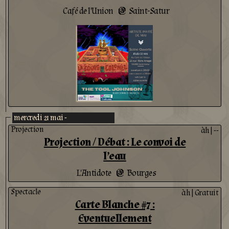
Café de l'Union
Saint-Satur
@
mercredi 21 mai -
Projection
àh
|
--
Projection / Débat : Le convoi de
l’eau
L'Antidote
Bourges
@
Spectacle
àh
|
Gratuit
Carte Blanche #7 :
Eventuellement