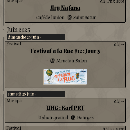
Musique
àh
|
Prix libre
Ary Nafana
Café de l'union
Saint Satur
@
-
Juin 2025
dimanche 29 juin -
Festival
àh
|
--
Festival a la Rue #12 : Jour 3
--
Menetou-Salon
@
samedi 28 juin -
Musique
àh
|
--
UHG : Karl PRT
Unhair'ground
Bourges
@
Festival
àh
|
10 -> 12€