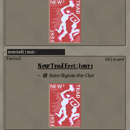
mercredi 7 mai -
Festival
àh
|
15-40 €
New Trad Fest : Jour 1
--
Saint-Aignan-Sur-Cher
@