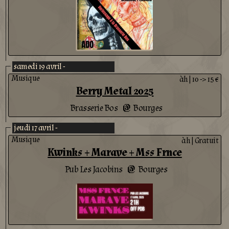
samedi 19 avril -
Musique
àh
|
10 -> 15 €
Berry Metal 2025
Brasserie Bos
Bourges
@
jeudi 17 avril -
Musique
àh
|
Gratuit
Kwinks + Marave + Mss Frnce
Pub Les Jacobins
Bourges
@