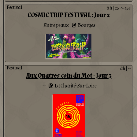
Festival
àh
|
25 -> 45€
COSMIC TRIP FESTIVAL : Jour 2
Antre peaux
Bourges
@
Festival
àh
|
--
Aux Quatres coin du Mot - Jour 3
--
La Charité-Sur-Loire
@