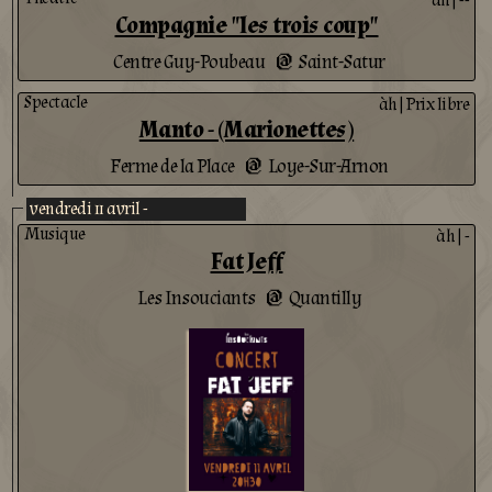
àh
|
--
Compagnie "les trois coup"
Centre Guy-Poubeau
Saint-Satur
@
Spectacle
àh
|
Prix libre
Manto - (Marionettes)
Ferme de la Place
Loye-Sur-Arnon
@
vendredi 11 avril -
Musique
àh
|
-
Fat Jeff
Les Insouciants
Quantilly
@