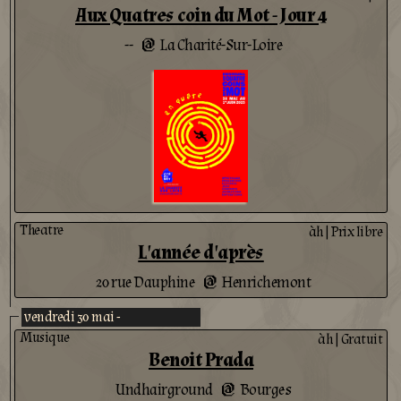
Aux Quatres coin du Mot - Jour 4
--
La Charité-Sur-Loire
@
Theatre
àh
|
Prix libre
L'année d'après
20 rue Dauphine
Henrichemont
@
vendredi 30 mai -
Musique
àh
|
Gratuit
Benoit Prada
Undhairground
Bourges
@