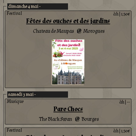
dimanche 4 mai -
Festival
àh
|
1,50€
Fêtes des ouches et des jardins
Chateau de Maupas
Morogues
@
samedi 3 mai -
Musique
àh
|
--
Pare Chocs
The Black Swan
Bourges
@
Festival
àh
|
1,50€