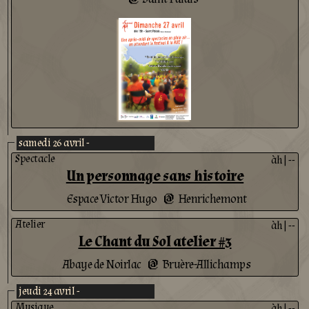
samedi 26 avril -
Spectacle
àh
|
--
Un personnage sans histoire
Espace Victor Hugo
Henrichemont
@
Atelier
àh
|
--
Le Chant du Sol atelier #3
Abaye de Noirlac
Bruère-Allichamps
@
jeudi 24 avril -
Musique
àh
|
--