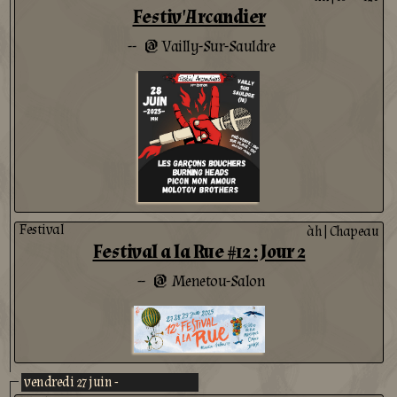
Festiv'Arcandier
--
Vailly-Sur-Sauldre
@
Festival
àh
|
Chapeau
Festival a la Rue #12 : Jour 2
--
Menetou-Salon
@
vendredi 27 juin -