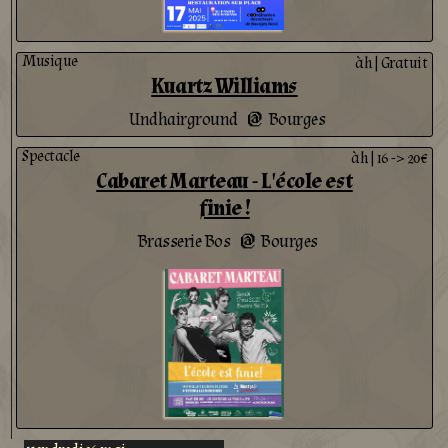
Musique
àh
|
Gratuit
Kuartz Williams
Undhairground
Bourges
@
Spectacle
àh
|
16 -> 20€
Cabaret Marteau - L'école est
finie !
Brasserie Bos
Bourges
@