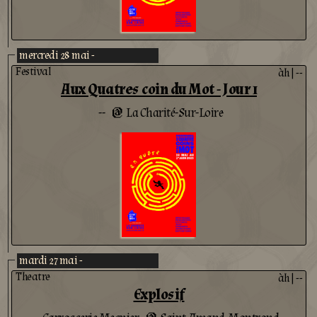
mercredi 28 mai -
Festival
àh
|
--
Aux Quatres coin du Mot - Jour 1
--
La Charité-Sur-Loire
@
mardi 27 mai -
Theatre
àh
|
--
Explosif
@