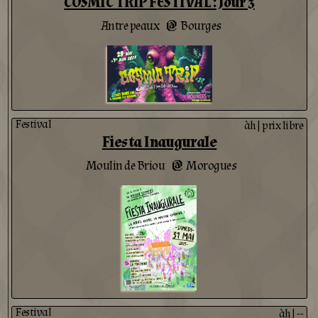
COSMIC TRIP FESTIVAL : Jour 3
Antre peaux
Bourges
@
Festival
àh
|
prix libre
Fiesta Inaugurale
Moulin de Briou
Morogues
@
Festival
àh
|
--