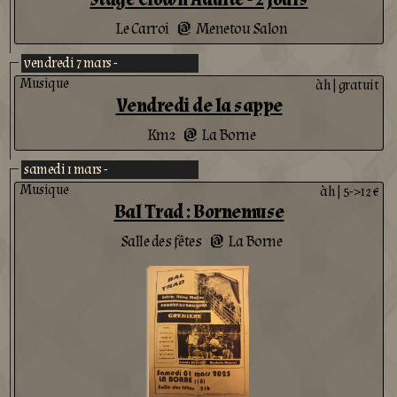
Le Carroi
Menetou Salon
@
vendredi 7 mars -
Musique
àh
|
gratuit
Vendredi de la sappe
Km2
La Borne
@
samedi 1 mars -
Musique
àh
|
5->12 €
Bal Trad : Bornemuse
Salle des fêtes
La Borne
@