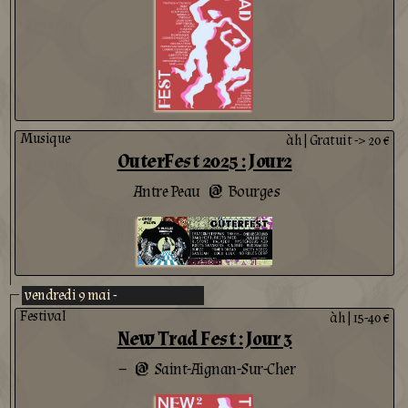
Musique
àh
|
Gratuit -> 20 €
OuterFest 2025 : Jour2
Antre Peau
Bourges
@
vendredi 9 mai -
Festival
àh
|
15-40 €
New Trad Fest : Jour 3
--
Saint-Aignan-Sur-Cher
@