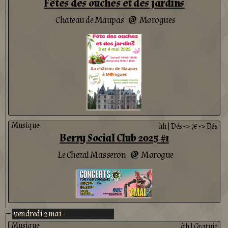
Fêtes des ouches et des jardins
Chateau de Maupas
Morogues
@
Musique
àh
|
Dés -> 7€ -> Dés
Berry Social Club 2025 #1
Le Chezal Masseron
Morogue
@
vendredi 2 mai -
Musique
àh
|
Gratuit