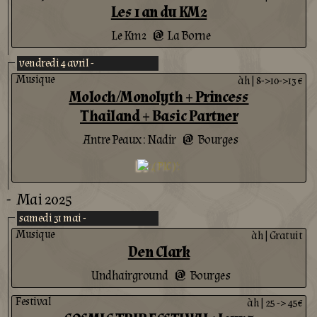
Les 1 an du KM2
Le Km2
La Borne
@
vendredi 4 avril -
Musique
àh
|
8->10->13 €
Moloch/Monolyth + Princess
Thailand + Basic Partner
Antre Peaux : Nadir
Bourges
@
-
Mai 2025
samedi 31 mai -
Musique
àh
|
Gratuit
Den Clark
Undhairground
Bourges
@
Festival
àh
|
25 -> 45€