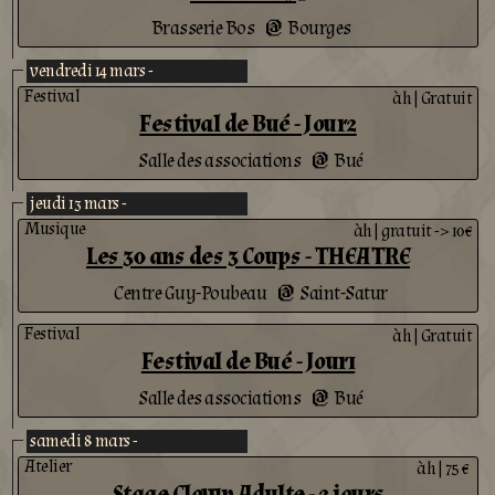
Brasserie Bos
Bourges
@
vendredi 14 mars -
Festival
àh
|
Gratuit
Festival de Bué - Jour2
Salle des associations
Bué
@
jeudi 13 mars -
Musique
àh
|
gratuit -> 10€
Les 30 ans des 3 Coups - THEATRE
Centre Guy-Poubeau
Saint-Satur
@
Festival
àh
|
Gratuit
Festival de Bué - Jour1
Salle des associations
Bué
@
samedi 8 mars -
Atelier
àh
|
75 €
Stage Clown Adulte - 2 jours