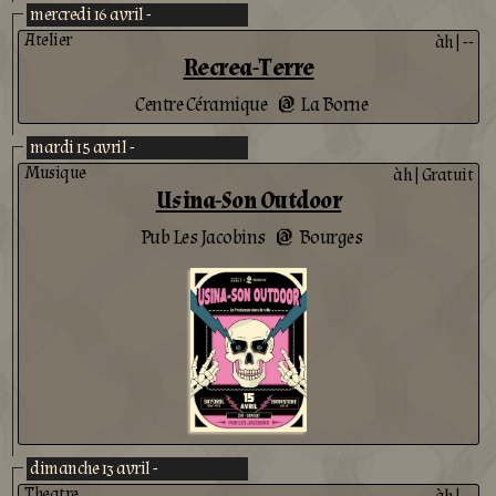
mercredi 16 avril -
Atelier
àh
|
--
Recrea-Terre
Centre Céramique
La Borne
@
mardi 15 avril -
Musique
àh
|
Gratuit
Usina-Son Outdoor
Pub Les Jacobins
Bourges
@
dimanche 13 avril -
Theatre