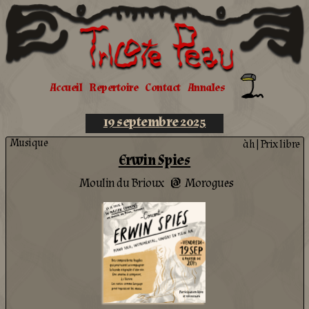
Tricote
Peau
Accueil
Repertoire
Contact
Annales
19 septembre 2025
Musique
àh
|
Prix libre
Erwin Spies
Moulin du Brioux
Morogues
@